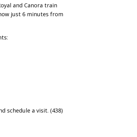
Royal and Canora train
 now just 6 minutes from
ts:
 schedule a visit. (438)