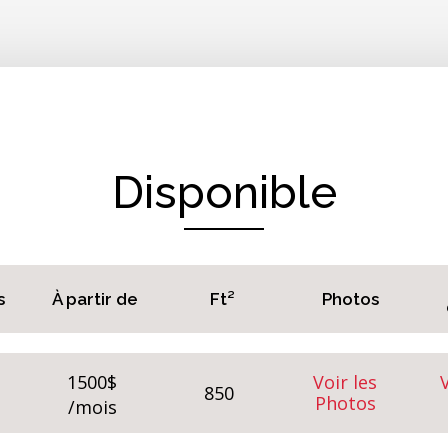
Disponible
s
À partir de
Ft²
Photos
1500$
Voir les
V
850
Photos
/mois