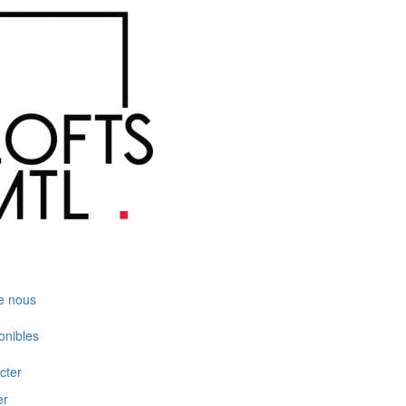
e nous
onibles
cter
er